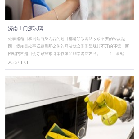
济南上门擦玻璃
处事器题目和网站自身内容的题目都是导致网站收录不变的缘故起
因，假如是处事器题目那么你的网站就会常常呈现打不开的环境，而
网站内容题目会导致搜索引擎收录又删除网站内容。 1、新站收
录不不变 新的网...
2026-01-01