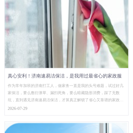
真心安利！济南速易洁保洁，是我用过最省心的家政服
务
作为常年加班的济南打工人，做家务一直是我的头号难题，试过好几
家保洁，要么敷衍潦草、漏扫死角，要么暗藏隐形消费，踩了无数
坑，直到遇见济南速易洁保洁，才算真正解锁了省心又靠谱的家政服
务，真心想给泉城街坊们...
2026-07-29