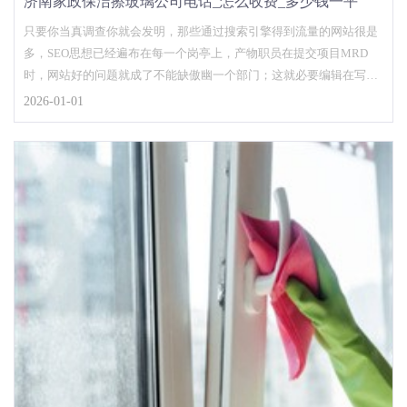
济南家政保洁擦玻璃公司电话_怎么收费_多少钱一平
只要你当真调查你就会发明，那些通过搜索引擎得到流量的网站很是
多，SEO思想已经遍布在每一个岗亭上，产物职员在提交项目MRD
时，网站好的问题就成了不能缺傲幽一个部门；这就必要编辑在写文
章的时辰，留意问题...
2026-01-01