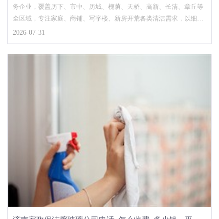
务企业，覆盖历下、市中、历城、槐荫、天桥、高新、长清、章丘等
全区域，专注家庭、商铺、写字楼、新房开荒各类清洁需求，以细致
工艺、透明定价、贴心...
2026-07-31