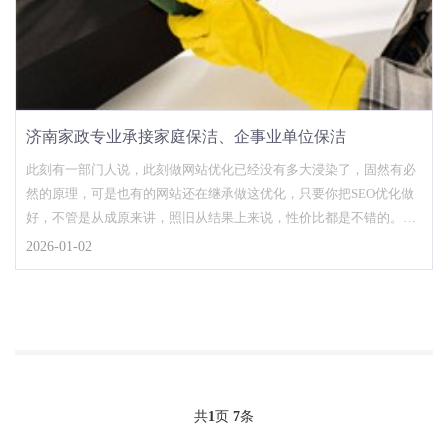
济南家政专业承接家庭保洁、企事业单位保洁
此刻有一部门人说，此刻做网站优化已经没有多大浸染了，固然有必
然的原理，可是也有的网站还在继承做这优化，只要你把SEO优化做
好，不管是从成原来讲，照旧从结果上来说，性价比都是不错的。以
杭州SEO发外链为...
2026-01-02
共
1
页
7
条